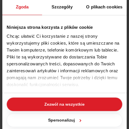
i uniknąć kosztownych pomyłek.
Zgoda
Szczegóły
O plikach cookies
Czytaj więcej
Niniejsza strona korzysta z plików cookie
Chcąc ułatwić Ci korzystanie z naszej strony
wykorzystujemy pliki cookies, które są umieszczane na
Twoim komputerze, telefonie komórkowym lub tablecie.
Pliki te są wykorzystywane do dostarczania Tobie
WAPRO ERP
20 lipca 2026
spersonalizowanych treści, dopasowanych do Twoich
Nowy pracownik w 10 minut – jak
zainteresowań artykułów i informacji reklamowych oraz
pomagają nam zrozumieć Twoje potrzeby i dzięki temu
szybko nadać dostęp do Wapro?
doskonalić funkcjonalności serwisu.
Dodanie nowego pracownika do Wapro ERP może
zająć nawet 10 minut. Sprawdź, jak szybko nadać
Część z plików jest niezbędna do prawidłowego działania
dostęp w Wapro Mag, Fakir i Gang, wykorzystując
Zezwól na wszystkie
serwisu i jego funkcjonalności. Jeżeli nie wyrażasz
grupy użytkowników, role i uprawnienia – krok po
zgody na zapisywanie plików cookies, możesz łatwo
kroku, bez błędów i zbędnej konfiguracji.
zarządzać swoimi uprawnieniami, np. we własnej
Spersonalizuj
przeglądarce internetowej lub po wybraniu opcji