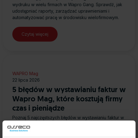
wydruku w wielu firmach w Wapro Gang. Sprawdź, jak
udostępniać raporty, zarządzać uprawnieniami i
automatyzować pracę w środowisku wielofirmowym.
Czytaj więcej
WAPRO Mag
22 lipca 2026
5 błędów w wystawianiu faktur w
Wapro Mag, które kosztują firmy
czas i pieniądze
Poznaj 5 najczęstszych błędów w wystawianiu faktur w
Wapro Mag i sprawdź, jak ich uniknąć. Dowiedz się, jak
poprawnie korzystać z kartotek, cenników i
dokumentów magazynowych, aby przyspieszyć pracę