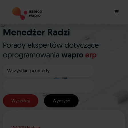
Skip
Menedżer Radzi
to
content
Porady ekspertów dotyczące
oprogramowania
wapro
erp
WAPRO Mobile