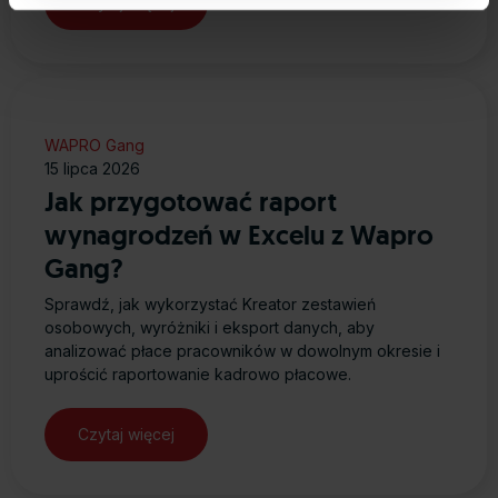
Czytaj więcej
Zarządzaj cookies. Szczegółowe informacje na ten temat
znajdziesz w naszej
Polityce Cookies
i
Polityce
Prywatności
.
Dowiedz się więcej o tym, jak Google przetwarza dane
WAPRO Gang
osobowe
https://business.safety.google/privacy/
.
15 lipca 2026
Jak przygotować raport
wynagrodzeń w Excelu z Wapro
Gang?
Sprawdź, jak wykorzystać Kreator zestawień
osobowych, wyróżniki i eksport danych, aby
analizować płace pracowników w dowolnym okresie i
uprościć raportowanie kadrowo płacowe.
Czytaj więcej