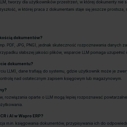
LM, tworzy dla użytkowników przestrzeń, w której dokumenty nie 
yszłość, w której praca z dokumentami staje się jeszcze prostsza, 
jakością dokumentów?
np. PDF, JPG, PNG), jednak skuteczność rozpoznawania danych za
 przypadku słabszej jakości plików, wsparcie LLM pomaga uzupełnić 
ycie dokumentu?
iu LLM), dane trafiają do systemu, gdzie użytkownik może je zwe
 kontrolę nad ostatecznym zapisem księgowym lub magazynowym.
rmy?
ów, rozwiązania oparte o LLM mogą lepiej rozpoznawać powtarzalne
użytkowania.
CR i AI w Wapro ERP?
a m.in. księgowania dokumentów, przypisywania ich do odpowiednic