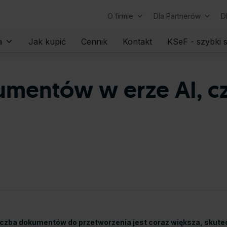
O firmie
Dla Partnerów
D
Skip
a
Jak kupić
Cennik
Kontakt
KSeF - szybki s
to
content
entów w erze AI, cz
iczba dokumentów do przetworzenia jest coraz większa, skutec