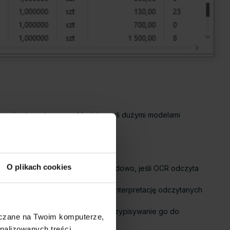
racji z
Large Language Models
, czyli dużymi modelami
O plikach cookies
, bazując na kontekście. Przykładowo, jeśli OCR odczyta
my
, co pozwala na jeszcze lepszą interpretację odczytanych
skan, co ułatwia automatyczne przypisywanie go do
szczane na Twoim komputerze,
nalizowanych treści,