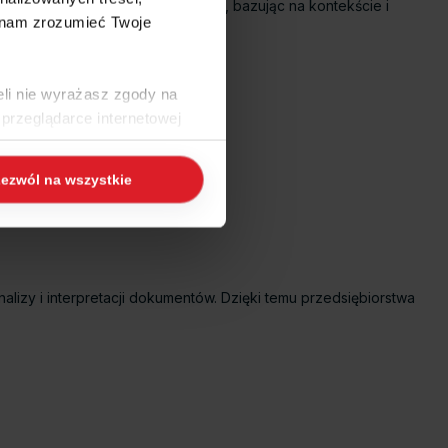
 najprawdopodobniej się znajduje, bazując na kontekście i
 nam zrozumieć Twoje
eli nie wyrażasz zgody na
przeglądarce internetowej
 naszej
Polityce Cookies
i
ezwól na wszystkie
ogle/privacy/
.
izy i interpretacji dokumentów. Dzięki temu przedsiębiorstwa