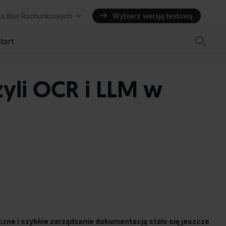
la Biur Rachunkowych
Wybierz wersję testową

tart
yli OCR i LLM w
zne i szybkie zarządzanie dokumentacją stało się jeszcze