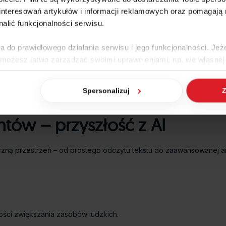
i z odczytaniem fragmentu tekstu, LLM może podpowiedzieć, co tam
nteresowań artykułów i informacji reklamowych oraz pomagają
nalić funkcjonalności serwisu.
a do prawidłowego działania serwisu i jego funkcjonalności. Jeż
 możesz łatwo zarządzać swoimi uprawnieniami, np. we własnej 
apro Fakir? #2 Automaty dekretujące VAT
dzaj cookies. Szczegółowe informacje na ten temat znajdziesz w
 kadr w sklepie internetowym
 klienta?
Spersonalizuj
Z
jak Google przetwarza dane osobowe
https://business.safety.go
ów – przyszłość z AI
ną przestrzeń – od prostego odczytu tekstu do zaawansowanej anal
ości zwiększania zasobów ludzkich.