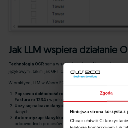
Jak LLM wspiera działanie 
Technologia OCR
sama w sobie jest niezwykle przydatna, ale
językowymi, takimi jak GPT czy innymi specjalistycznymi rozwią
W praktyce, LLM w Wapro ERP pełni rolę inteligentnego asysten
Zgoda
Poprawia dokładność rozpoznawania tekstu
. Gdy OCR j
Faktura nr 1234
i w polu numeru faktury pojawi się niejas
Uczy się na bazie danych i dokumentów użytkownika
. 
Niniejsza strona korzysta z
danych.
Automatyzuje klasyfikację i kategoryzację dokumentó
Chcąc ułatwić Ci korzystani
odpowiednich procesów w ERP.
telefonie komórkowym lub tab