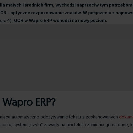
 dla małych i średnich firm, wychodzi naprzeciw tym potrzeb
CR – optyczne rozpoznawanie znaków. W połączeniu z najnowszy
odels
), OCR w Wapro ERP wchodzi na nowy poziom.
 w Wapro ERP?
wiająca automatyczne odczytywanie tekstu z zeskanowanych
dokume
ntu, system „czyta” zawarty na nim tekst i zamienia go na dane, 