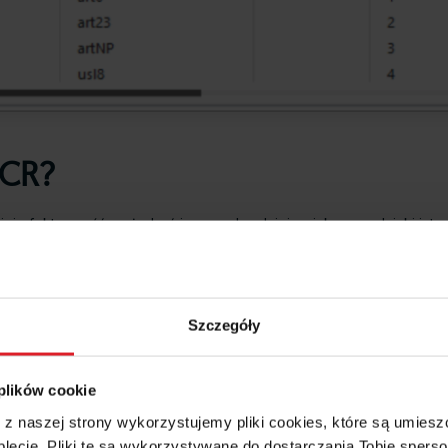
OCR?
 jej efektywność może być jeszcze bardziej zwiększona dzięki integ
zaniami.
ta, który:
Szczegóły
est niepewny co do odczytanych znaków, LLM może je zweryfikować
ny ciąg znaków, LLM pomoże odgadnąć, co tam powinno się znaleźć.
Modele językowe mogą analizować typowe
wzorce dokumentów fir
 plików cookie
w
. LLM może rozpoznawać, do jakiego typu dokumentu należy dany 
e z naszej strony wykorzystujemy pliki cookies, które są umie
lecie. Pliki te są wykorzystywane do dostarczania Tobie sperso