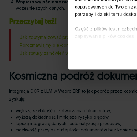
Wspiera wyjaśnianie niejasności
. Jeśli OCR ma trudnośc
dopasowanych do Twoich zai
wcześniejszych danych.
potrzeby i dzięki temu dosko
Przeczytaj też!
Część z plików jest niezbędn
zapisywanie plików cookies,
Jak zoptymalizować proces księgowania dokumentów w W
lub po wybraniu opcji Zarzą
Porozmawiajmy o e-commerce #7. Prowadzenie finansów i
Polityce Prywatności
.
Jak statusy zamówień wspierają sprzedaż online i obsługę
Dowiedz się więcej o tym, 
Kosmiczna podróż dokument
Integracja OCR z LLM w Wapro ERP to jak podróż przez kosmicz
zyskują:
większą szybkość przetwarzania dokumentów,
wyższą dokładność i mniejsze ryzyko błędów,
lepszą integrację danych i automatyzację procesów,
możliwość pracy na dużej ilości dokumentów bez konieczn