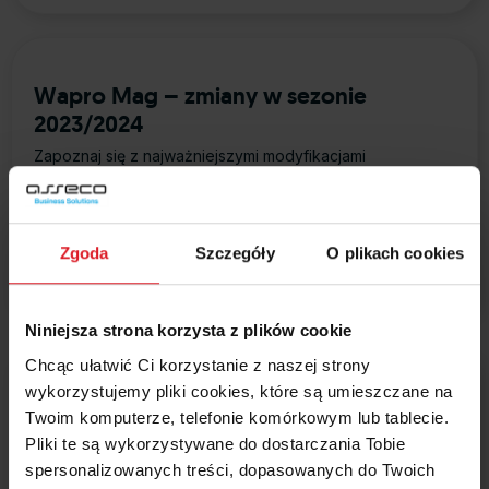
Wapro Mag – zmiany w sezonie
2023/2024
Zapoznaj się z najważniejszymi modyfikacjami
wprowadzonymi w programie WAPRO Mag w sezonie
2023/2024
Zgoda
Szczegóły
O plikach cookies
Dowiedz się więcej
about Wapro Mag – zmiany w sezon
Niniejsza strona korzysta z plików cookie
Chcąc ułatwić Ci korzystanie z naszej strony
wykorzystujemy pliki cookies, które są umieszczane na
Wapro Aukcje – zmiany w sezonie
Twoim komputerze, telefonie komórkowym lub tablecie.
2023/2024
Pliki te są wykorzystywane do dostarczania Tobie
Zapoznaj się z najważniejszymi modyfikacjami
spersonalizowanych treści, dopasowanych do Twoich
wprowadzonymi w programie WAPRO Aukcje w sezonie