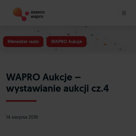
Skip
to
Menedżer radzi
WAPRO Aukcje
content
WAPRO Aukcje –
wystawianie aukcji cz.4
14 sierpnia 2019