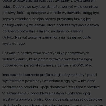
Opcje te pozwalają skracać czas związany z wystawieniem
aukcji. Dodatkowo użytkownik może tworzyć wiele cenników
dostawy, które są dostępne w trakcie wystawiania i mogą być
szybko zmieniane. Kolejną bardzo przydatną funkcją jest
posługiwanie się zmiennymi, które podczas wysyłania danych
do Allegro pozwalają zamienić na dane np. zmienna
{Artykuł.Nazwa} zostanie zamieniona na nazwę produktu
wystawianego.
Pozwala to bardzo łatwo stworzyć kilka podstawowych
motywów aukcji, które potem w trakcie wystawiania będą
odpowiednio personalizowane już danymi z WAPRO Mag.
Inna opcja to tworzenie profilu aukcji, który może być przed
wystawieniem powielony i zmienione mogą być w nim dane
konkretnego produktu. Opcja dodatkowa związana z profilami
to zaznaczenie X produktów a następnie wybranie opcji
Wystaw grupowo z profilu. Opcja pozwala wskazać dodatkowe
atrybuty dla nowych aukcji w zakresie cen, tytułu czy chociażby