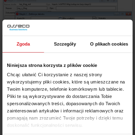
Zgoda
Szczegóły
O plikach cookies
Niniejsza strona korzysta z plików cookie
Chcąc ułatwić Ci korzystanie z naszej strony
wykorzystujemy pliki cookies, które są umieszczane na
Twoim komputerze, telefonie komórkowym lub tablecie.
Pliki te są wykorzystywane do dostarczania Tobie
spersonalizowanych treści, dopasowanych do Twoich
zainteresowań artykułów i informacji reklamowych oraz
pomagają nam zrozumieć Twoje potrzeby i dzięki temu
doskonalić funkcjonalności serwisu.
po zaznaczeniu opcji „opis własny” można wpisać ręcznie
stałą treść, lub