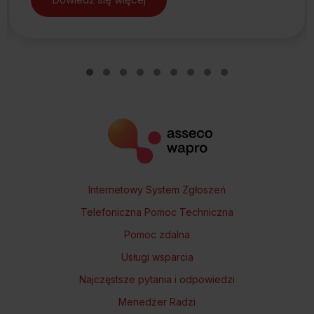
sencji – najczęstsze problemy i konkretne rozwiązania w Wapro G
Slide group 1
Slide group 2
Slide group 3
Slide group 4
Slide group 5
Slide group 6
Slide group 7
Slide group 8
Slide group 9
Internetowy System Zgłoszeń
Telefoniczna Pomoc Techniczna
Pomoc zdalna
Usługi wsparcia
Najczęstsze pytania i odpowiedzi
Menedżer Radzi