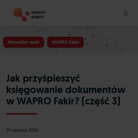
Skip
to
Menedżer radzi
WAPRO Fakir
content
Jak przyśpieszyć
księgowanie dokumentów
w WAPRO Fakir? (część 3)
21 sierpnia 2019