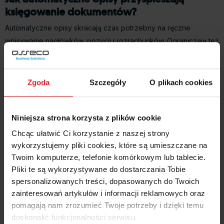
księgowanie dokumentów?
Automatyczne opisy skracają czas potrzebny na ręczne
wpisywanie nagłówków, pozycji i rozrachunków. Ograniczają też
liczbę powtarzalnych czynności przy księgowaniu podobnych
dokumentów. Najważniejsze korzyści to:
Zgoda
Szczegóły
O plikach cookies
mniej ręcznego wpisywania treści,
większa spójność opisów,
mniejsze ryzyko błędów,
łatwiejsze przygotowanie danych do JPK_KR.
Niniejsza strona korzysta z plików cookie
Automatyczne opisy w Wapro Fakir pomagają przyspieszyć
Chcąc ułatwić Ci korzystanie z naszej strony
księgowanie dokumentów przez automatyczne uzupełnianie
wykorzystujemy pliki cookies, które są umieszczane na
Twoim komputerze, telefonie komórkowym lub tablecie.
nagłówków, pozycji i rozrachunków. Funkcja obsługuje opisy
Pliki te są wykorzystywane do dostarczania Tobie
stałe oraz dynamiczne, które można definiować w słowniku
spersonalizowanych treści, dopasowanych do Twoich
opisów, typach dokumentów, automatach VAT i schematach
zainteresowań artykułów i informacji reklamowych oraz
importu. Dzięki temu można ograniczyć ręczne wpisywanie
pomagają nam zrozumieć Twoje potrzeby i dzięki temu
treści, zachować spójność opisów i lepiej uporządkować dane
doskonalić funkcjonalności serwisu.
wykorzystywane w księgowości.