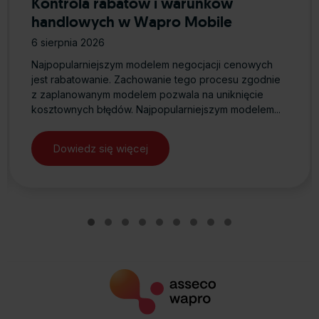
Kontrola rabatów i warunków
handlowych w Wapro Mobile
6 sierpnia 2026
Najpopularniejszym modelem negocjacji cenowych
jest rabatowanie. Zachowanie tego procesu zgodnie
z zaplanowanym modelem pozwala na uniknięcie
kosztownych błędów. Najpopularniejszym modelem...
Dowiedz się więcej
about Kontrola rabatów i warunkó
sencji – najczęstsze problemy i konkretne rozwiązania w Wapro G
Slide group 1
Slide group 2
Slide group 3
Slide group 4
Slide group 5
Slide group 6
Slide group 7
Slide group 8
Slide group 9