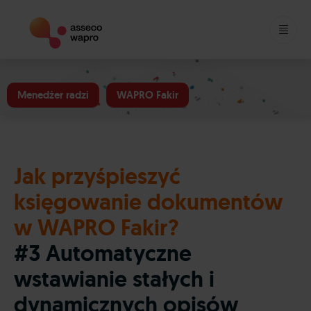
Skip
to
Menedżer radzi
WAPRO Fakir
content
Jak przyśpieszyć
księgowanie dokumentów
w WAPRO Fakir?
#3 Automatyczne
wstawianie stałych i
dynamicznych opisów