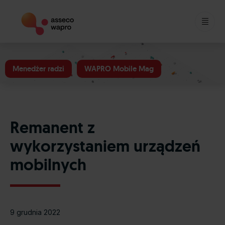
Skip
to
Menedżer radzi
WAPRO Mobile Mag
content
Remanent z
wykorzystaniem urządzeń
mobilnych
9 grudnia 2022