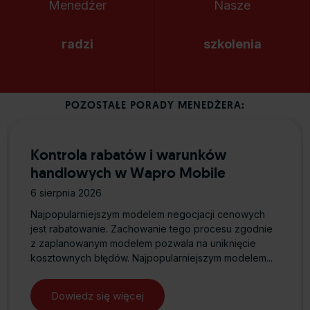
Menedżer
Nasze
radzi
szkolenia
POZOSTAŁE PORADY MENEDŻERA:
Kontrola rabatów i warunków
handlowych w Wapro Mobile
6 sierpnia 2026
Najpopularniejszym modelem negocjacji cenowych
jest rabatowanie. Zachowanie tego procesu zgodnie
z zaplanowanym modelem pozwala na uniknięcie
kosztownych błędów. Najpopularniejszym modelem...
Dowiedz się więcej
about Kontrola rabatów i warunkó
sencji – najczęstsze problemy i konkretne rozwiązania w Wapro G