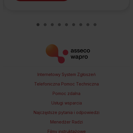
Slide group 1
Slide group 2
Slide group 3
Slide group 4
Slide group 5
Slide group 6
Slide group 7
Slide group 8
Slide group 9
Internetowy System Zgłoszeń
Telefoniczna Pomoc Techniczna
Pomoc zdalna
Usługi wsparcia
Najczęstsze pytania i odpowiedzi
Menedżer Radzi
Filmy instruktażowe