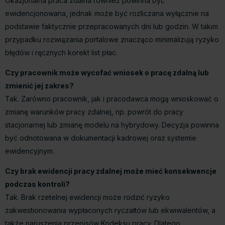
Okazjonalna praca zdalna również powinna być
ewidencjonowana, jednak może być rozliczana wyłącznie na
podstawie faktycznie przepracowanych dni lub godzin. W takim
przypadku rozwiązania portalowe znacząco minimalizują ryzyko
błędów i ręcznych korekt list płac.
Czy pracownik może wycofać wniosek o pracę zdalną lub
zmienić jej zakres?
Tak. Zarówno pracownik, jak i pracodawca mogą wnioskować o
zmianę warunków pracy zdalnej, np. powrót do pracy
stacjonarnej lub zmianę modelu na hybrydowy. Decyzja powinna
być odnotowana w dokumentacji kadrowej oraz systemie
ewidencyjnym.
Czy brak ewidencji pracy zdalnej może mieć konsekwencje
podczas kontroli?
Tak. Brak rzetelnej ewidencji może rodzić ryzyko
zakwestionowania wypłaconych ryczałtów lub ekwiwalentów, a
także naruszenia przepisów Kodeksu pracy. Dlatego