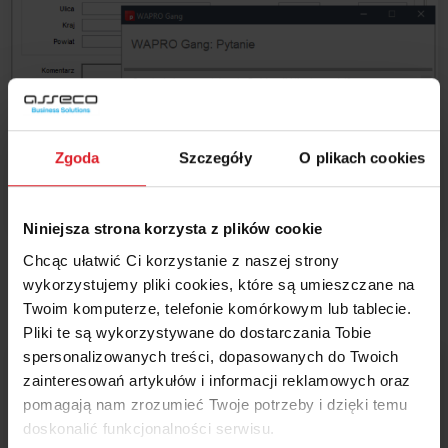
Zgoda
Szczegóły
O plikach cookies
Niniejsza strona korzysta z plików cookie
Chcąc ułatwić Ci korzystanie z naszej strony
W Portalu HR wprowadzanie danych o pracy zdalnej jest
wykorzystujemy pliki cookies, które są umieszczane na
możliwe za pomocą wniosków o świadczenie pracy.
Twoim komputerze, telefonie komórkowym lub tablecie.
Pliki te są wykorzystywane do dostarczania Tobie
spersonalizowanych treści, dopasowanych do Twoich
zainteresowań artykułów i informacji reklamowych oraz
pomagają nam zrozumieć Twoje potrzeby i dzięki temu
doskonalić funkcjonalności serwisu.