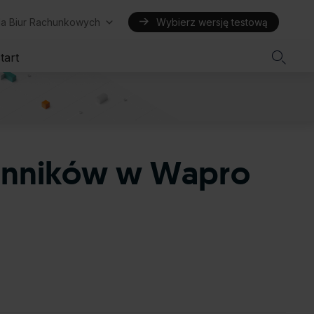
la Biur Rachunkowych
Wybierz wersję testową

tart
cenników w Wapro