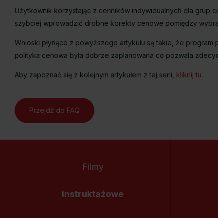
Użytkownik korzystając z cenników indywidualnych dla grup
szybciej wprowadzić drobne korekty cenowe pomiędzy wybrany
Wnioski płynące z powyższego artykułu są takie, że program p
polityka cenowa była dobrze zaplanowana co pozwala zdecyd
Aby zapoznać się z kolejnym artykułem z tej serii,
kliknij tu.
Przejdź do FAQ
Filmy
instruktażowe