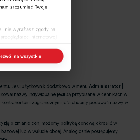
 nam zrozumieć Twoje
eli nie wyrażasz zgody na
przeglądarce internetowej
 naszej
Polityce Cookies
i
ezwól na wszystkie
ogle/privacy/
.
mentu. Jeśli użytkownik dodatkowo w menu
Administrator |
ował nazwy indywidualne jeśli są przypisane w cennikach w
z kontrahentami zagranicznymi jeśli chcemy podawać nazwy w
cyzję o zmianie cen, możemy politykę cenową określić w
 bazowej lub w walucie obcej. Analogicznie postępujemy
ary.