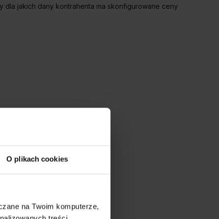
y dla jakich dany kontrahenta ma skonfigurowane ceny
O plikach cookies
szczane na Twoim komputerze,
nalizowanych treści,