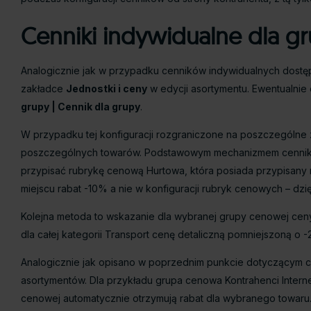
Cenniki indywidualne dla g
Analogicznie jak w przypadku cenników indywidualnych dostę
zakładce
Jednostki i ceny
w edycji asortymentu. Ewentualnie
grupy | Cennik dla grupy
.
W przypadku tej konfiguracji rozgraniczone na poszczególne z
poszczególnych towarów. Podstawowym mechanizmem cenników d
przypisać rubrykę cenową Hurtowa, która posiada przypisany 
miejscu rabat -10% a nie w konfiguracji rubryk cenowych – dz
Kolejna metoda to wskazanie dla wybranej grupy cenowej cen
dla całej kategorii Transport cenę detaliczną pomniejszoną o -
Analogicznie jak opisano w poprzednim punkcie dotyczącym c
asortymentów. Dla przykładu grupa cenowa Kontrahenci Interne
cenowej automatycznie otrzymują rabat dla wybranego towaru