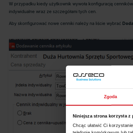
W przypadku kiedy użytkownik wywoła konfigurację cenników 
indywidualne wraz ze szczegółami tych cen.
Aby skonfigurować nowe cenniki należy na liście wybrać
Doda
Zgoda
Niniejsza strona korzysta z
Chcąc ułatwić Ci korzystani
telefonie komórkowym lub tab