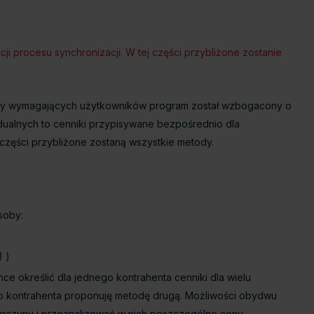
i procesu synchronizacji. W tej części przybliżone zostanie
rzeby wymagających użytkowników program został wzbogacony o
dualnych to cenniki przypisywane bezpośrednio dla
 części przybliżone zostaną wszystkie metody.
soby:
) )
e określić dla jednego kontrahenta cenniki dla wielu
go kontrahenta proponuję metodę drugą. Możliwości obydwu
magazyny i przeanalizować w nich poszczególne ceny