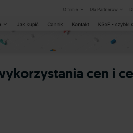
O firmie
Dla Partnerów
D
Skip
a
Jak kupić
Cennik
Kontakt
KSeF - szybki s
to
content
wykorzystania cen i 