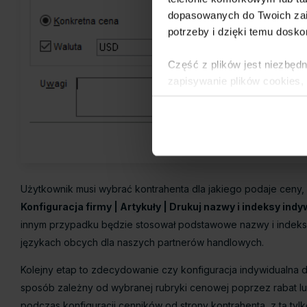
dopasowanych do Twoich zai
potrzeby i dzięki temu dosko
Część z plików jest niezbędn
zapisywanie plików cookies,
lub po wybraniu opcji Zarzą
Polityce Prywatności
.
Dowiedz się więcej o tym, 
Użytkownik musi wybrać kontrahenta dla jakiego podaje ceny
Konfiguracja firmy | Artykuły | Drukuj nazwy i indeksy ind
innym przypadku będzie stosował podstawowe nazwy i indeksy
językach obcych dla naszych partnerów handlowych.
Kolejny etap to zdecydowanie czy konfiguracja indywidualna d
sposób zależny od wybranej rubryki cenowej poprzez rabat lu
podczas konfiguracji cenników od strony kontrahenta, z tą ty