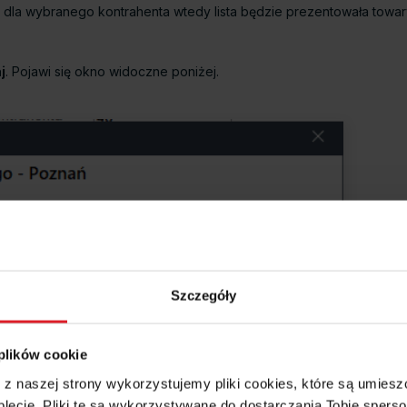
dla wybranego kontrahenta wtedy lista będzie prezentowała towar
j
. Pojawi się okno widoczne poniżej.
Szczegóły
 plików cookie
e z naszej strony wykorzystujemy pliki cookies, które są umie
lecie. Pliki te są wykorzystywane do dostarczania Tobie sperso