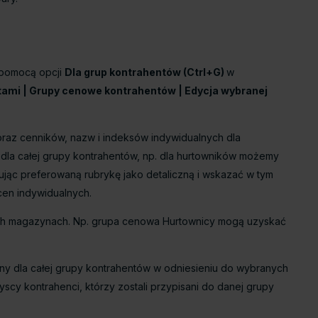
 pomocą opcji
Dla grup kontrahentów (Ctrl+G)
w
tami | Grupy cenowe kontrahentów | Edycja wybranej
oraz cenników, nazw i indeksów indywidualnych dla
la całej grupy kontrahentów, np. dla hurtowników możemy
ując preferowaną rubrykę jako detaliczną i wskazać w tym
cen indywidualnych.
nych magazynach. Np. grupa cenowa Hurtownicy mogą uzyskać
y dla całej grupy kontrahentów w odniesieniu do wybranych
scy kontrahenci, którzy zostali przypisani do danej grupy