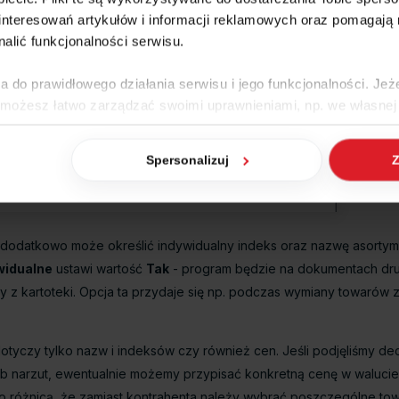
nteresowań artykułów i informacji reklamowych oraz pomagają
nalić funkcjonalności serwisu.
a do prawidłowego działania serwisu i jego funkcjonalności. Jeż
 możesz łatwo zarządzać swoimi uprawnieniami, np. we własnej 
dzaj cookies. Szczegółowe informacje na ten temat znajdziesz w
Spersonalizuj
Z
jak Google przetwarza dane osobowe
https://business.safety.go
, dodatkowo może określić indywidualny indeks oraz nazwę asorty
ywidualne
ustawi wartość
Tak
- program będzie na dokumentach druk
 z kartoteki. Opcja ta przydaje się np. podczas wymiany towarów 
otyczy tylko nazw i indeksów czy również cen. Jeśli podjęliśmy de
b narzut, ewentualnie możemy przypisać konkretną cenę w walucie
lko różnicą, że zamiast kontrahenta należy wybrać poszczególne tow