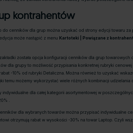
rup kontrahentów
p do cenników dla grup można uzyskać od strony edycji towaru za
 edycja może nastąpić z menu
Kartoteki | Powiązane z kontrahen
akładki została opcja konfiguracji cenników dla grup towarowych 
la grupy to możliwość przypisania konkretnej rubryki cenowej d
rabat -10% od rubryki Detaliczna. Można również to uzyskać wskaz
ięki temu możemy wykorzystać wiele różnych kombinacji udzielania 
y indywidualne dla całej kategorii asortymentowej w poszczegól
20% .
enników dla wybranych towarów można przypisać indywidualne cen
towi otrzymują rabat w wysokości -30% na towar Laptop. Czyli wszy
.