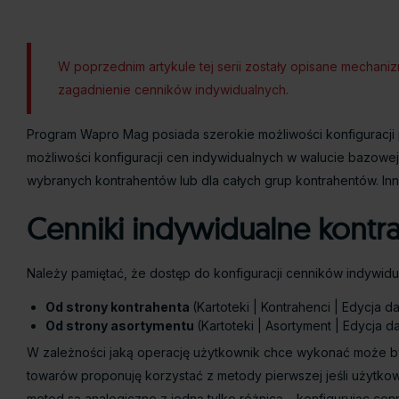
W poprzednim artykule tej serii zostały opisane mechani
zagadnienie cenników indywidualnych.
Program Wapro Mag posiada szerokie możliwości konfiguracji 
możliwości konfiguracji cen indywidualnych w walucie bazowe
wybranych kontrahentów lub dla całych grup kontrahentów. Inn
Cenniki indywidualne kontr
Należy pamiętać, że dostęp do konfiguracji cenników indywid
Od strony kontrahenta
(Kartoteki | Kontrahenci | Edycja 
Od strony asortymentu
(Kartoteki | Asortyment | Edycja d
W zależności jaką operację użytkownik chce wykonać może być
towarów proponuję korzystać z metody pierwszej jeśli użytko
metod są analogiczne z jedną tylko różnicą – konfigurując c