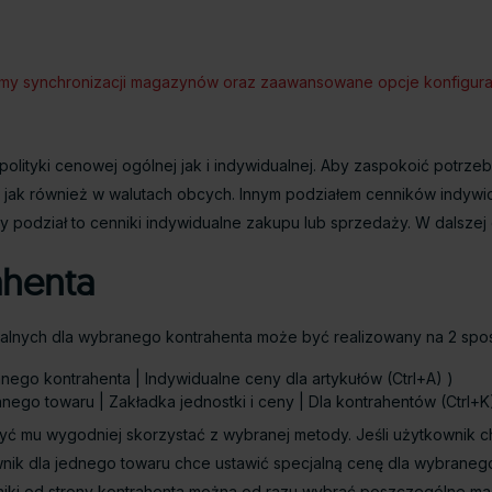
zmy synchronizacji magazynów oraz zaawansowane opcje konfiguracj
polityki cenowej ogólnej jak i indywidualnej. Aby zaspokoić pot
j jak również w walutach obcych. Innym podziałem cenników indywi
y podział to cenniki indywidualne zakupu lub sprzedaży. W dalszej
ahenta
ualnych dla wybranego kontrahenta może być realizowany na 2 spo
danego kontrahenta | Indywidualne ceny dla artykułów (Ctrl+A) )
anego towaru | Zakładka jednostki i ceny | Dla kontrahentów (Ctrl+K
 mu wygodniej skorzystać z wybranej metody. Jeśli użytkownik chc
wnik dla jednego towaru chce ustawić specjalną cenę dla wybrane
enniki od strony kontrahenta można od razu wybrać poszczególne 