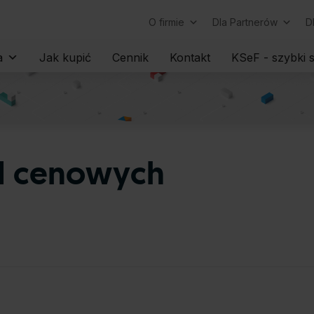
O firmie
Dla Partnerów
D
Skip
a
Jak kupić
Cennik
Kontakt
KSeF - szybki s
to
content
ad cenowych