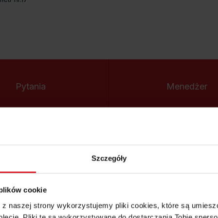
Pytania
Menedżer
i odpowiedzi
radzi
Szczegóły
POZOSTAŁE PORADY MENEDŻERA:
 plików cookie
e z naszej strony wykorzystujemy pliki cookies, które są umie
lecie. Pliki te są wykorzystywane do dostarczania Tobie sperso