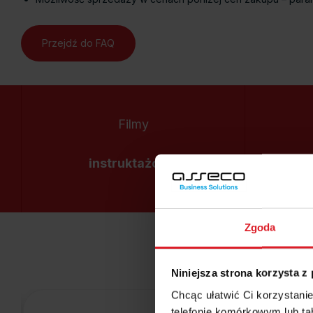
Przejdź do FAQ
Filmy
instruktażowe
Zgoda
Niniejsza strona korzysta z
Chcąc ułatwić Ci korzystani
telefonie komórkowym lub tab