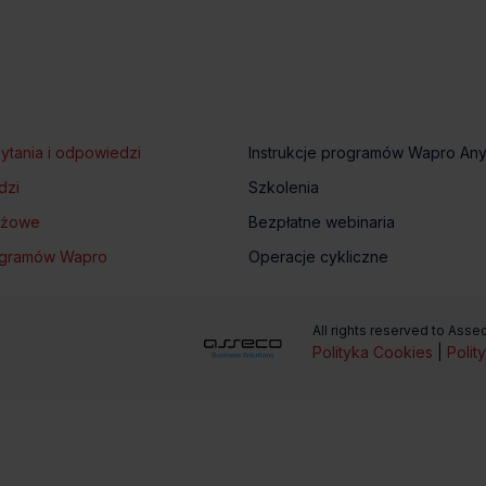
ytania i odpowiedzi
Instrukcje programów Wapro An
dzi
Szkolenia
tażowe
Bezpłatne webinaria
rogramów Wapro
Operacje cykliczne
All rights reserved to Ass
Polityka Cookies
|
Polit