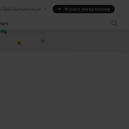
la Biur Rachunkowych
Wybierz wersję testową

tart