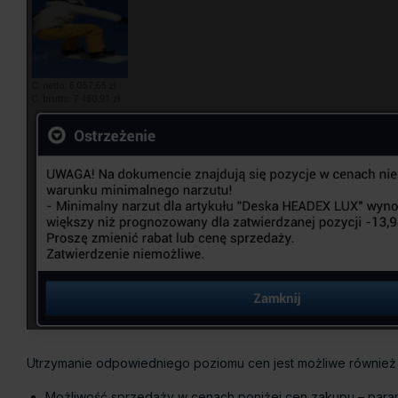
Utrzymanie odpowiedniego poziomu cen jest możliwe również 
Możliwość sprzedaży w cenach poniżej cen zakupu – param