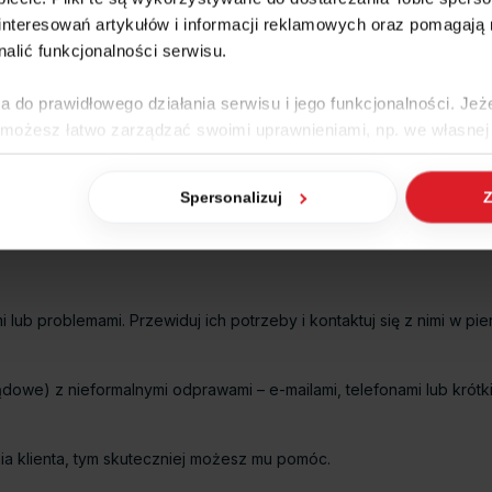
nteresowań artykułów i informacji reklamowych oraz pomagają
zacje; chodzi o stworzenie stałego dialogu, który dostosowuje się 
nalić funkcjonalności serwisu.
e – sprawiają, że klient czuje się doceniany i dobrze poinformowany
a do prawidłowego działania serwisu i jego funkcjonalności. Jeż
ne mogą dostarczyć cennych informacji na temat potrzeb i poziomu z
 możesz łatwo zarządzać swoimi uprawnieniami, np. we własnej 
ogą nie spełniać oczekiwań klientów.
dzaj cookies. Szczegółowe informacje na ten temat znajdziesz w
zenia pożarów
Spersonalizuj
Z
jego potrzeb i inicjowanie rozmów, zamiast czekać na jego pytani
jak Google przetwarza dane osobowe
https://business.safety.go
mi lub problemami. Przewiduj ich potrzeby i kontaktuj się z nimi w p
dowe) z nieformalnymi odprawami – e-mailami, telefonami lub krótk
ia klienta, tym skuteczniej możesz mu pomóc.