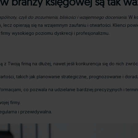
i w branży księgowej są tak w
ólnoty, czyli do zrozumienia, bliskości i wzajemnego doceniania
. W k
, lecz opierają się na wzajemnym zaufaniu i otwartości. Klienci po
irmy wysokiego poziomu dyskrecji i profesjonalizmu.
ją z Twoją firmą na dłużej, nawet jeśli konkurencja się do nich zwróci
rtości, takich jak planowanie strategiczne, prognozowanie i dora
 informacjami, co pozwala na udzielanie bardziej precyzyjnych i term
jej firmy.
egularna i przewidywalna.