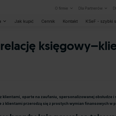
O firmie
Dla Partnerów
D
Skip
a
Jak kupić
Cennik
Kontakt
KSeF - szybki s
to
content
relację księgowy–kli
z klientami, oparte na zaufaniu, spersonalizowanej obsłudze i 
je z klientami przerodzą się z prostych wymian finansowych w 