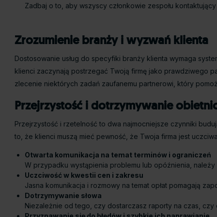
Zadbaj o to, aby wszyscy członkowie zespołu kontaktujący s
Zrozumienie branży i wyzwań klienta
Dostosowanie usług do specyfiki branży klienta wymaga syst
klienci zaczynają postrzegać Twoją firmę jako prawdziwego par
zlecenie niektórych zadań zaufanemu partnerowi, który pomo
Przejrzystość i dotrzymywanie obietnic
Przejrzystość i rzetelność to dwa najmocniejsze czynniki budu
to, że klienci muszą mieć pewność, że Twoja firma jest uczciw
Otwarta komunikacja na temat terminów i ograniczeń
W przypadku wystąpienia problemu lub opóźnienia, należy 
Uczciwość w kwestii cen i zakresu
Jasna komunikacja i rozmowy na temat opłat pomagają zap
Dotrzymywanie słowa
Niezależnie od tego, czy dostarczasz raporty na czas, czy
Przyznawanie się do błędów i szybkie ich naprawianie