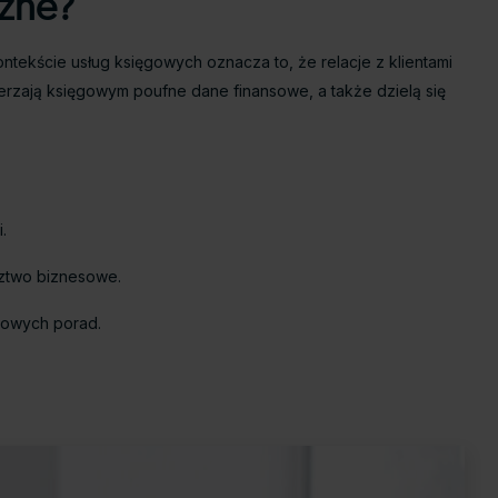
ażne?
ontekście usług księgowych oznacza to, że relacje z klientami
wierzają księgowym poufne dane finansowe, a także dzielą się
.
dztwo biznesowe.
inowych porad.