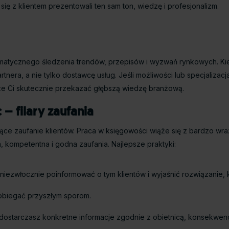
ię z klientem prezentowali ten sam ton, wiedzę i profesjonalizm.
ematycznego śledzenia trendów, przepisów i wyzwań rynkowych. Ki
tnera, a nie tylko dostawcę usług. Jeśli możliwości lub specjalizac
że Ci skutecznie przekazać głębszą wiedzę branżową.
 – filary zaufania
jące zaufanie klientów. Praca w księgowości wiąże się z bardzo wra
a, kompetentna i godna zaufania. Najlepsze praktyki:
niezwłocznie poinformować o tym klientów i wyjaśnić rozwiązanie,
obiegać przyszłym sporom.
 dostarczasz konkretne informacje zgodnie z obietnicą, konsekwenc