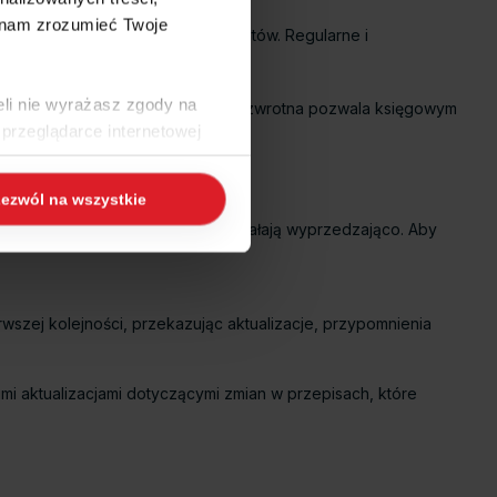
 nam zrozumieć Twoje
do zmieniających się potrzeb klientów. Regularne i
.
eli nie wyrażasz zgody na
adowolenia klientów. Ta informacja zwrotna pozwala księgowym
przeglądarce internetowej
 naszej
Polityce Cookies
i
ezwól na wszystkie
a. Najlepsze biura rachunkowe działają wyprzedzająco. Aby
ogle/privacy/
.
ierwszej kolejności, przekazując aktualizacje, przypomnienia
imi aktualizacjami dotyczącymi zmian w przepisach, które