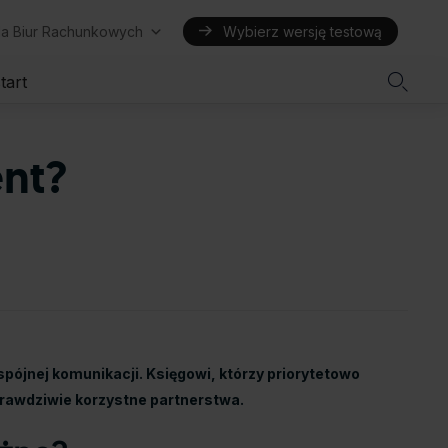
la Biur Rachunkowych
Wybierz wersję testową

tart
ent?
spójnej komunikacji. Księgowi, którzy priorytetowo
prawdziwie korzystne partnerstwa.