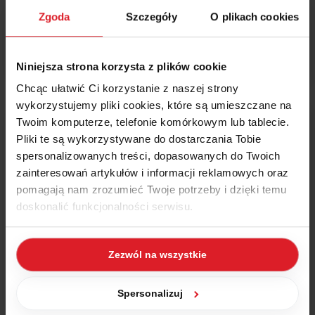
i uniknąć kosztownych pomyłek.
Zgoda
Szczegóły
O plikach cookies
Czytaj więcej
Niniejsza strona korzysta z plików cookie
Chcąc ułatwić Ci korzystanie z naszej strony
wykorzystujemy pliki cookies, które są umieszczane na
Twoim komputerze, telefonie komórkowym lub tablecie.
Pliki te są wykorzystywane do dostarczania Tobie
WAPRO ERP
20 lipca 2026
spersonalizowanych treści, dopasowanych do Twoich
Nowy pracownik w 10 minut – jak
zainteresowań artykułów i informacji reklamowych oraz
pomagają nam zrozumieć Twoje potrzeby i dzięki temu
szybko nadać dostęp do Wapro?
doskonalić funkcjonalności serwisu.
Dodanie nowego pracownika do Wapro ERP może
zająć nawet 10 minut. Sprawdź, jak szybko nadać
Część z plików jest niezbędna do prawidłowego działania
dostęp w Wapro Mag, Fakir i Gang, wykorzystując
Zezwól na wszystkie
serwisu i jego funkcjonalności. Jeżeli nie wyrażasz
grupy użytkowników, role i uprawnienia – krok po
zgody na zapisywanie plików cookies, możesz łatwo
kroku, bez błędów i zbędnej konfiguracji.
zarządzać swoimi uprawnieniami, np. we własnej
Spersonalizuj
przeglądarce internetowej lub po wybraniu opcji