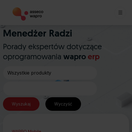
Skip
Menedżer Radzi
to
content
Porady ekspertów dotyczące
oprogramowania
wapro
erp
WAPRO Mobile