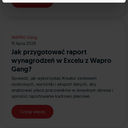
Czytaj więcej
Zarządzaj cookies. Szczegółowe informacje na ten temat
znajdziesz w naszej
Polityce Cookies
i
Polityce
Prywatności
.
Dowiedz się więcej o tym, jak Google przetwarza dane
WAPRO Gang
osobowe
https://business.safety.google/privacy/
.
15 lipca 2026
Jak przygotować raport
wynagrodzeń w Excelu z Wapro
Gang?
Sprawdź, jak wykorzystać Kreator zestawień
osobowych, wyróżniki i eksport danych, aby
analizować płace pracowników w dowolnym okresie i
uprościć raportowanie kadrowo płacowe.
Czytaj więcej