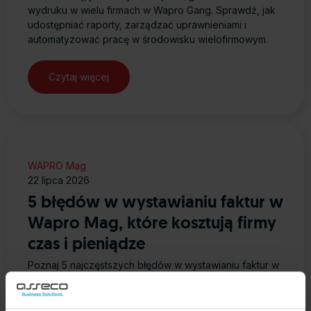
wydruku w wielu firmach w Wapro Gang. Sprawdź, jak
udostępniać raporty, zarządzać uprawnieniami i
automatyzować pracę w środowisku wielofirmowym.
Czytaj więcej
WAPRO Mag
22 lipca 2026
5 błędów w wystawianiu faktur w
Wapro Mag, które kosztują firmy
czas i pieniądze
Poznaj 5 najczęstszych błędów w wystawianiu faktur w
Wapro Mag i sprawdź, jak ich uniknąć. Dowiedz się, jak
poprawnie korzystać z kartotek, cenników i
dokumentów magazynowych, aby przyspieszyć pracę