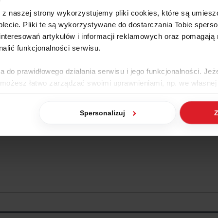
ść w kontekst działania udziałowca, a następnie w menu
Imię i Na
e z naszej strony wykorzystujemy pliki cookies, które są umie
lecie. Pliki te są wykorzystywane do dostarczania Tobie sperso
nteresowań artykułów i informacji reklamowych oraz pomagają
nalić funkcjonalności serwisu.
a do prawidłowego działania serwisu i jego funkcjonalności. Jeż
 możesz łatwo zarządzać swoimi uprawnieniami, np. we własnej 
dzaj cookies. Szczegółowe informacje na ten temat znajdziesz w
Spersonalizuj
Z
jak Google przetwarza dane osobowe
https://business.safety.go