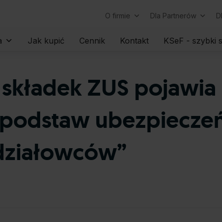
O firmie
Dla Partnerów
D
Skip
a
Jak kupić
Cennik
Kontakt
KSeF - szybki s
to
content
a składek ZUS pojawia
 podstaw ubezpieczeń
działowców”