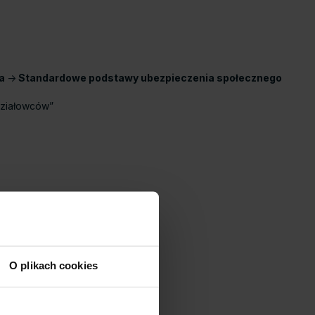
ca
->
Standardowe podstawy ubezpieczenia społecznego
działowców”
O plikach cookies