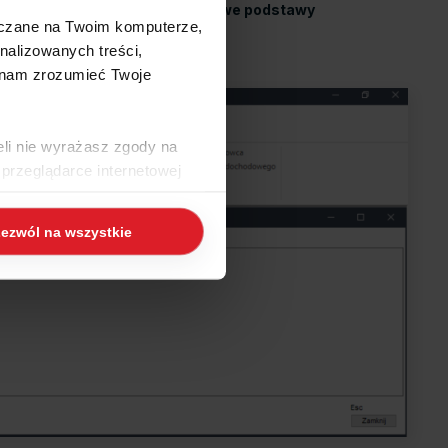
zwisko udziałowca
->
Standardowe podstawy
szczane na Twoim komputerze,
nalizowanych treści,
 nam zrozumieć Twoje
eli nie wyrażasz zgody na
przeglądarce internetowej
 naszej
Polityce Cookies
i
ezwól na wszystkie
ogle/privacy/
.