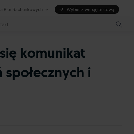
la Biur Rachunkowych
Wybierz wersję testową

tart
 się komunikat
 społecznych i