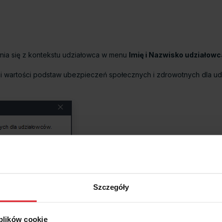
ia się z kontekstu udziałowca w menu
Imię i Nazwisko udziałow
ełni wartości podstaw ubezpieczeń społecznych i zdrowotnych dla u
Szczegóły
 plików cookie