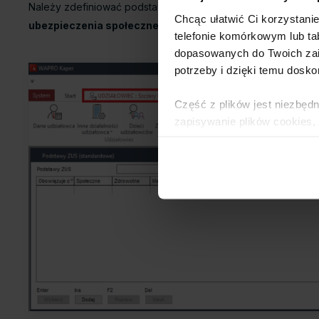
Należy zdefiniować podstawy ZUS dla udziałowców, czyli wej
Chcąc ułatwić Ci korzystani
ubezpieczenia społecznego
telefonie komórkowym lub tab
dopasowanych do Twoich zai
potrzeby i dzięki temu dosko
Część z plików jest niezbędn
zapisywanie plików cookies,
lub po wybraniu opcji Zarzą
Polityce Prywatności
.
Dowiedz się więcej o tym, 