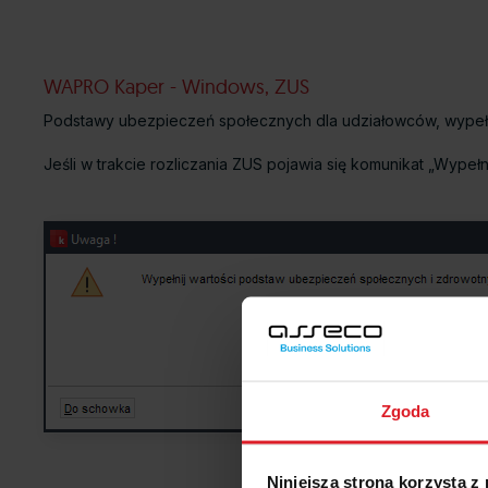
WAPRO Kaper - Windows, ZUS
Podstawy ubezpieczeń społecznych dla udziałowców, wypełn
Jeśli w trakcie rozliczania ZUS pojawia się komunikat „Wyp
Zgoda
Niniejsza strona korzysta z