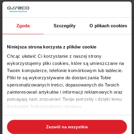
Fakturę PRO Forma wystawia się na podstawie zamówienia, czyli
najpierw należy wystawić zamówienie od odbiorcy, a następnie
można na jego podstawie wydrukować fakturę PRO Forma.
Zgoda
Szczegóły
O plikach cookies
Na liście zamówień należy podświetlić zamówienie> następnie
Wydruki> Faktura PRO Forma> Drukuj.
Niniejsza strona korzysta z plików cookie
Chcąc ułatwić Ci korzystanie z naszej strony
Powrót do FAQ →
wykorzystujemy pliki cookies, które są umieszczane na
Twoim komputerze, telefonie komórkowym lub tablecie.
Pliki te są wykorzystywane do dostarczania Tobie
spersonalizowanych treści, dopasowanych do Twoich
zainteresowań artykułów i informacji reklamowych oraz
pomagają nam zrozumieć Twoje potrzeby i dzięki temu
doskonalić funkcjonalności serwisu.
Internetowy System Zgłoszeń
Część z plików jest niezbędna do prawidłowego działania
Telefoniczna Pomoc Techniczna
Zezwól na wszystkie
serwisu i jego funkcjonalności. Jeżeli nie wyrażasz
Pomoc zdalna