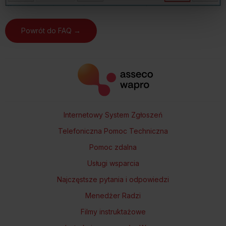
Zarządzaj cookies. Szczegółowe informacje na ten temat
znajdziesz w naszej
Polityce Cookies
i
Polityce
Prywatności
.
Powrót do FAQ →
Dowiedz się więcej o tym, jak Google przetwarza dane
osobowe
https://business.safety.google/privacy/
.
Internetowy System Zgłoszeń
Telefoniczna Pomoc Techniczna
Pomoc zdalna
Usługi wsparcia
Najczęstsze pytania i odpowiedzi
Menedżer Radzi
Filmy instruktażowe