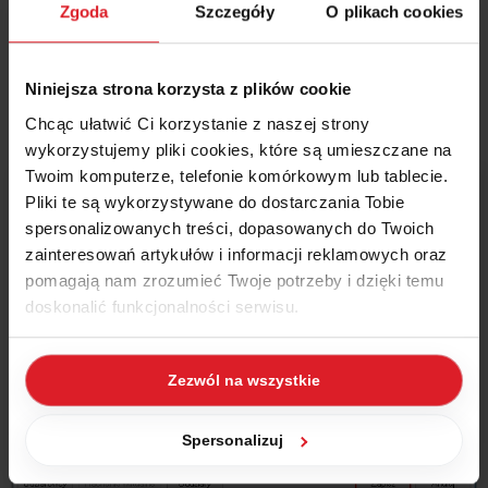
Zgoda
Szczegóły
O plikach cookies
należy ustawić znacznik „Mały Podatnik” i „Metoda kasowa” (1.)
zgodnie ze stanem faktycznym (zwykle jako niezaznaczone).
Po zapisaniu danych firmy (2.) zapisy VAT powinny pojawić się
Niniejsza strona korzysta z plików cookie
na rejestrze sprzedaży.
Chcąc ułatwić Ci korzystanie z naszej strony
wykorzystujemy pliki cookies, które są umieszczane na
Twoim komputerze, telefonie komórkowym lub tablecie.
Pliki te są wykorzystywane do dostarczania Tobie
spersonalizowanych treści, dopasowanych do Twoich
zainteresowań artykułów i informacji reklamowych oraz
pomagają nam zrozumieć Twoje potrzeby i dzięki temu
doskonalić funkcjonalności serwisu.
Część z plików jest niezbędna do prawidłowego działania
Zezwól na wszystkie
serwisu i jego funkcjonalności. Jeżeli nie wyrażasz
zgody na zapisywanie plików cookies, możesz łatwo
zarządzać swoimi uprawnieniami, np. we własnej
Spersonalizuj
przeglądarce internetowej lub po wybraniu opcji