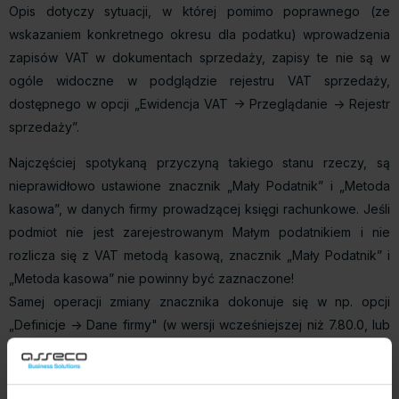
Opis dotyczy sytuacji, w której pomimo poprawnego (ze
wskazaniem konkretnego okresu dla podatku) wprowadzenia
zapisów VAT w dokumentach sprzedaży, zapisy te nie są w
ogóle widoczne w podglądzie rejestru VAT sprzedaży,
dostępnego w opcji „Ewidencja VAT -> Przeglądanie -> Rejestr
sprzedaży”.
Najczęściej spotykaną przyczyną takiego stanu rzeczy, są
nieprawidłowo ustawione znacznik „Mały Podatnik” i „Metoda
kasowa”, w danych firmy prowadzącej księgi rachunkowe. Jeśli
podmiot nie jest zarejestrowanym Małym podatnikiem i nie
rozlicza się z VAT metodą kasową, znacznik „Mały Podatnik” i
„Metoda kasowa” nie powinny być zaznaczone!
Samej operacji zmiany znacznika dokonuje się w np. opcji
„Definicje -> Dane firmy" (w wersji wcześniejszej niż 7.80.0, lub
gdy wyłączono tzw „wstążkę”) lub „Administrator -> Dane
teleadresowe, rachunki bankowe” (w przypadku wersji 7.80.0
lub nowszej z włączoną „wstążką”). W dostępnym tutaj oknie