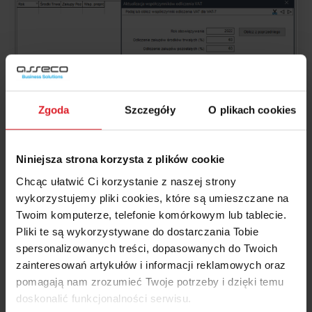
Zgoda
Szczegóły
O plikach cookies
Dodatkowo aby współczynnik był wyliczany należy
Niniejsza strona korzysta z plików cookie
księgować dokumenty z odliczeniem VAT
Częściowym A
lub B lub C
, gdzie:
Chcąc ułatwić Ci korzystanie z naszej strony
wykorzystujemy pliki cookies, które są umieszczane na
Częściowe A
→
Do odliczenia = Podatek naliczony *
Twoim komputerze, telefonie komórkowym lub tablecie.
„Odliczenie zakupów pozostałych (%)”
Pliki te są wykorzystywane do dostarczania Tobie
spersonalizowanych treści, dopasowanych do Twoich
Częściowe B
→
Do odliczenia = Podatek naliczony *
zainteresowań artykułów i informacji reklamowych oraz
„Współczynnik preproporcji (%)”
pomagają nam zrozumieć Twoje potrzeby i dzięki temu
Częściowe C
→
Do odliczenia = (Podatek naliczony *
doskonalić funkcjonalności serwisu.