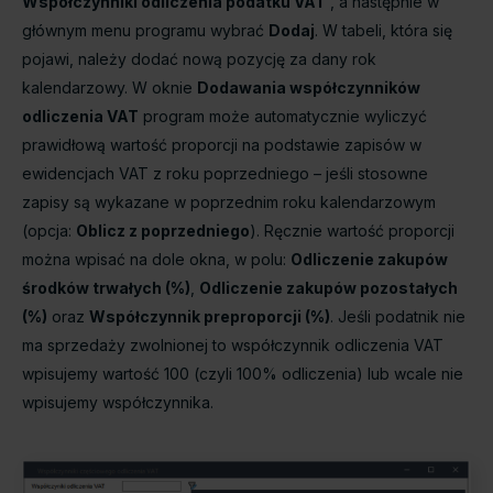
Współczynniki odliczenia podatku VAT
, a następnie w
głównym menu programu wybrać
Dodaj
. W tabeli, która się
pojawi, należy dodać nową pozycję za dany rok
kalendarzowy. W oknie
Dodawania współczynników
odliczenia VAT
program może automatycznie wyliczyć
prawidłową wartość proporcji na podstawie zapisów w
ewidencjach VAT z roku poprzedniego – jeśli stosowne
zapisy są wykazane w poprzednim roku kalendarzowym
(opcja:
Oblicz z poprzedniego
). Ręcznie wartość proporcji
można wpisać na dole okna, w polu:
Odliczenie zakupów
środków trwałych (%)
,
Odliczenie zakupów pozostałych
(%)
oraz
Współczynnik preproporcji (%)
. Jeśli podatnik nie
ma sprzedaży zwolnionej to współczynnik odliczenia VAT
wpisujemy wartość 100 (czyli 100% odliczenia) lub wcale nie
wpisujemy współczynnika.