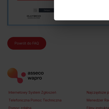
Polityce Prywatności
.
Dowiedz się więcej o tym, 
Powrót do FAQ
Internetowy System Zgłoszeń
Najczęstsze p
Telefoniczna Pomoc Techniczna
Menedżer Ra
Pomoc zdalna
Filmy instruk