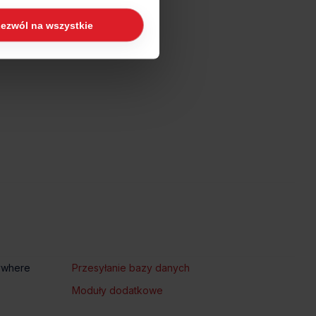
ezwól na wszystkie
ogle/privacy/
.
ywhere
Przesyłanie bazy danych
Moduły dodatkowe