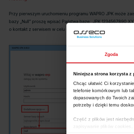
Przy pierwszym uruchomieniu programu WAPRO JPK może zaistn
bazy „Null” proszę wpisać Państwa bazę: JPK_1234567890_XYZ
o kontakt z serwisem w celu uzyskania jej nazwy.
Zgoda
Niniejsza strona korzysta z
Chcąc ułatwić Ci korzystani
telefonie komórkowym lub tab
dopasowanych do Twoich zai
potrzeby i dzięki temu dosko
Część z plików jest niezbędn
zapisywanie plików cookies,
lub po wybraniu opcji Zarzą