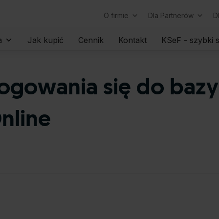
O firmie
Dla Partnerów
D
Skip
a
Jak kupić
Cennik
Kontakt
KSeF - szybki s
to
content
logowania się do baz
nline