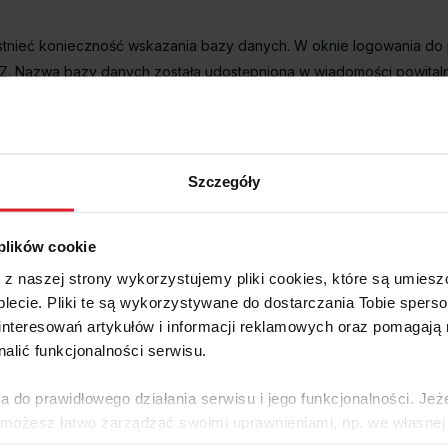
ieć konieczność wskazania bazy danych. W oknie logowania do pr
. Nazwa bazy danych została udostępniona w wiadomości powitalne
Szczegóły
 plików cookie
e z naszej strony wykorzystujemy pliki cookies, które są umie
lecie. Pliki te są wykorzystywane do dostarczania Tobie sperso
nteresowań artykułów i informacji reklamowych oraz pomagają
nalić funkcjonalności serwisu.
a do prawidłowego działania serwisu i jego funkcjonalności. Jeż
 możesz łatwo zarządzać swoimi uprawnieniami, np. we własnej 
dzaj cookies. Szczegółowe informacje na ten temat znajdziesz w