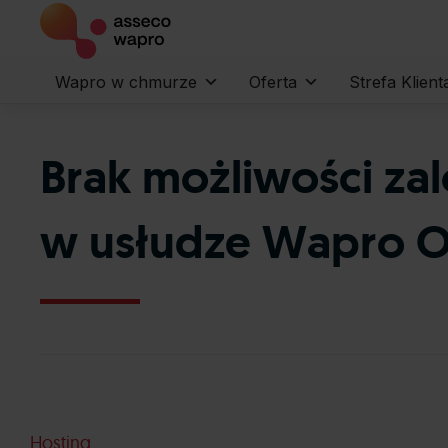
Wapro w chmurze
Oferta
Strefa Klient
Brak możliwości za
w usłudze Wapro O
Hosting