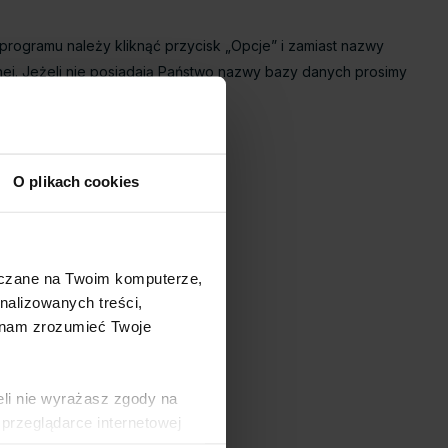
ogramu należy kliknąć przycisk „Opcje” i zamiast nazwy
j. Jeżeli nie posiadają Państwo nazwy bazy danych prosimy
O plikach cookies
szczane na Twoim komputerze,
nalizowanych treści,
 nam zrozumieć Twoje
eli nie wyrażasz zgody na
przeglądarce internetowej
 naszej
Polityce Cookies
i