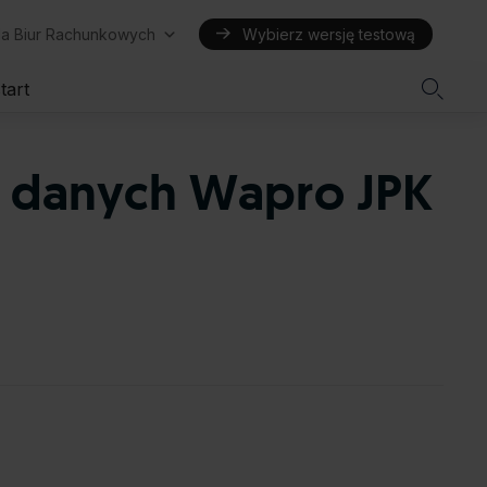
la Biur Rachunkowych
Wybierz wersję testową

tart
y danych Wapro JPK