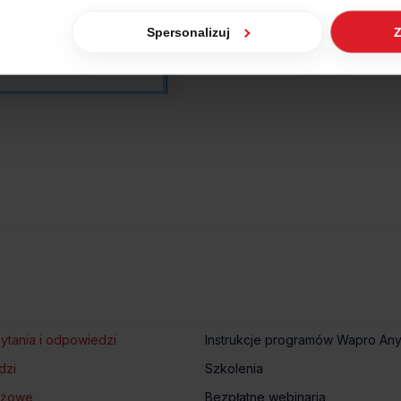
Spersonalizuj
Z
jak Google przetwarza dane osobowe
https://business.safety.go
ytania i odpowiedzi
Instrukcje programów Wapro An
dzi
Szkolenia
tażowe
Bezpłatne webinaria