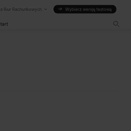
la Biur Rachunkowych
Wybierz wersję testową

tart