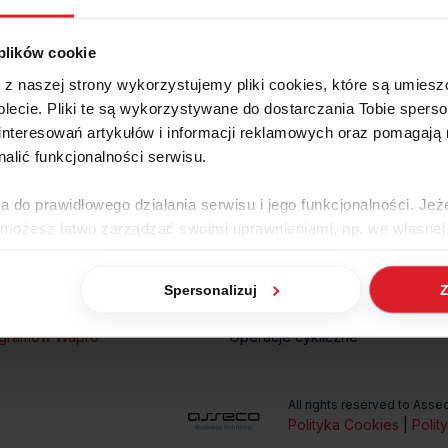
 plików cookie
e z naszej strony wykorzystujemy pliki cookies, które są umie
lecie. Pliki te są wykorzystywane do dostarczania Tobie sperso
nteresowań artykułów i informacji reklamowych oraz pomagają
nalić funkcjonalności serwisu.
a do prawidłowego działania serwisu i jego funkcjonalności. Jeż
 możesz łatwo zarządzać swoimi uprawnieniami, np. we własnej 
ytania i odpowiedzi
Instrukcje programów Wapro An
dzaj cookies. Szczegółowe informacje na ten temat znajdziesz w
dzi
Szkolenia
Spersonalizuj
Z
tażowe
Bezpłatne webinaria
jak Google przetwarza dane osobowe
https://business.safety.go
rogramów Wapro
Operacje cykliczne
All rights reserved to Ass
Polityka Cookies
|
Polit