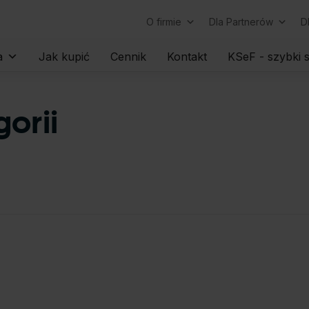
O firmie
Dla Partnerów
D
Skip
a
Jak kupić
Cennik
Kontakt
KSeF - szybki s
to
content
gorii