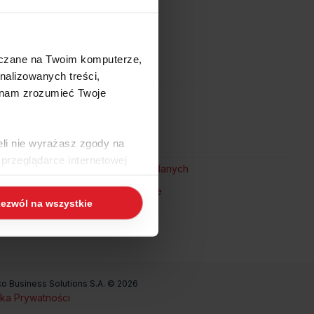
szczane na Twoim komputerze,
nalizowanych treści,
 nam zrozumieć Twoje
eli nie wyrażasz zgody na
przeglądarce internetowej
ywhere
Przesyłanie bazy danych
 naszej
Polityce Cookies
i
Moduły dodatkowe
ezwól na wszystkie
ogle/privacy/
.
eco Business Solutions S.A. © 2026
yka Prywatności