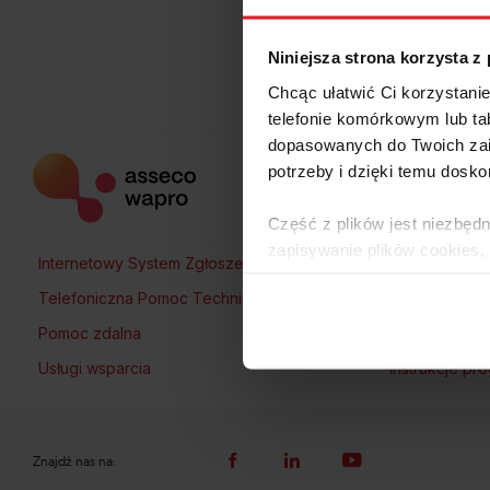
Niniejsza strona korzysta z
Chcąc ułatwić Ci korzystani
telefonie komórkowym lub tab
dopasowanych do Twoich zai
potrzeby i dzięki temu dosko
Część z plików jest niezbędn
zapisywanie plików cookies,
Internetowy System Zgłoszeń
Najczęstsze p
lub po wybraniu opcji Zarzą
Telefoniczna Pomoc Techniczna
Menedżer Ra
Polityce Prywatności
.
Pomoc zdalna
Filmy instruk
Dowiedz się więcej o tym, 
Usługi wsparcia
Instrukcje p
Znajdź nas na: